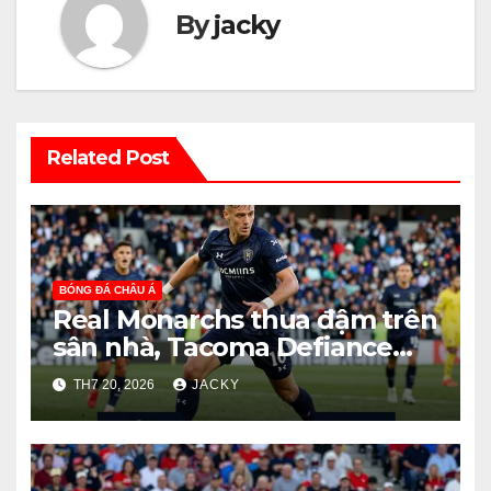
By
jacky
Related Post
BÓNG ĐÁ CHÂU Á
Real Monarchs thua đậm trên
sân nhà, Tacoma Defiance
ngắt mạch thất bại bằng
TH7 20, 2026
JACKY
chiến thắng tưng bừng