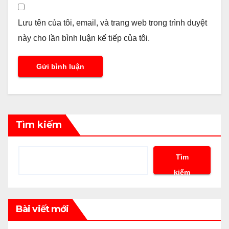
Lưu tên của tôi, email, và trang web trong trình duyệt
này cho lần bình luận kế tiếp của tôi.
Tìm kiếm
Tìm
kiếm
Bài viết mới