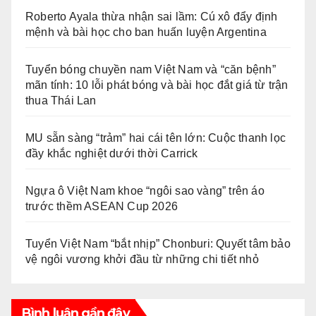
Roberto Ayala thừa nhận sai lầm: Cú xô đẩy định
mệnh và bài học cho ban huấn luyện Argentina
Tuyển bóng chuyền nam Việt Nam và “căn bệnh”
mãn tính: 10 lỗi phát bóng và bài học đắt giá từ trận
thua Thái Lan
MU sẵn sàng “trảm” hai cái tên lớn: Cuộc thanh lọc
đầy khắc nghiệt dưới thời Carrick
Ngựa ô Việt Nam khoe “ngôi sao vàng” trên áo
trước thềm ASEAN Cup 2026
Tuyển Việt Nam “bắt nhịp” Chonburi: Quyết tâm bảo
vệ ngôi vương khởi đầu từ những chi tiết nhỏ
Bình luận gần đây