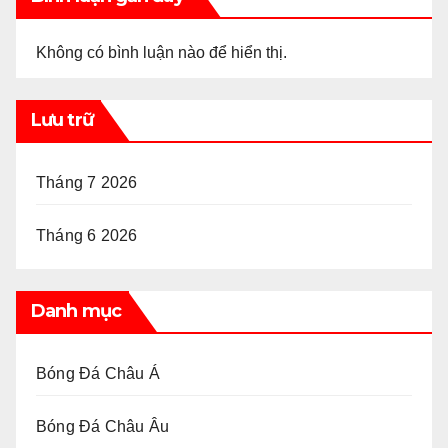
Không có bình luận nào để hiển thị.
Lưu trữ
Tháng 7 2026
Tháng 6 2026
Danh mục
Bóng Đá Châu Á
Bóng Đá Châu Âu