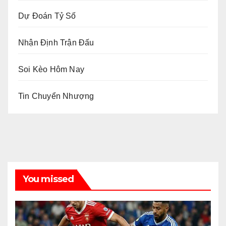
Dự Đoán Tỷ Số
Nhận Định Trận Đấu
Soi Kèo Hôm Nay
Tin Chuyển Nhượng
You missed