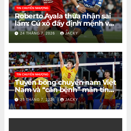
TIN CHUYỂN NHƯỢNG
Roberto Ayala thừa nhận sai
lầm: Cú xô đẩy định mệnh và
bài học cho ban huấn luyện
24 THÁNG 7, 2026
JACKY
Argentina
TIN CHUYỂN NHƯỢNG
Tuyển bóng chuyền nam Việt
Nam và “căn bệnh” mãn tính:
10 lỗi phát bóng và bài học
23 THÁNG 7, 2026
JACKY
đắt giá từ trận thua Thái Lan