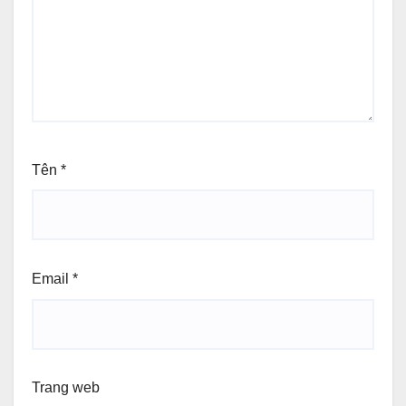
Tên
*
Email
*
Trang web