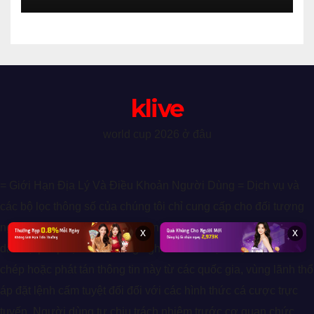
klive
world cup 2026 ở đâu
= Giới Hạn Địa Lý Và Điều Khoản Người Dùng = Dịch vụ và
các bộ lọc thông số của chúng tôi chỉ cung cấp cho đối tượng
người dùng từ đủ 18 tuổi trở lên, có đầy đủ năng lực hành vi
x
x
dân sự pháp định. Hệ thống nghiêm cấm việc truy cập, sao
chép hoặc phát tán thông tin này từ các quốc gia, vùng lãnh thổ
áp đặt lệnh cấm tuyệt đối đối với các hình thức cá cược trực
tuyến. Người dùng tự chịu trách nhiệm trước cơ quan chức