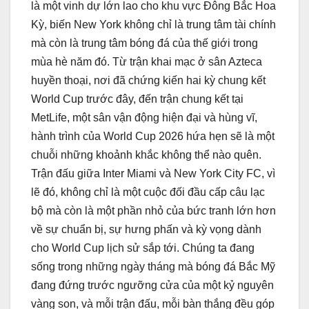
là một vinh dự lớn lao cho khu vực Đông Bắc Hoa
Kỳ, biến New York không chỉ là trung tâm tài chính
mà còn là trung tâm bóng đá của thế giới trong
mùa hè năm đó. Từ trận khai mạc ở sân Azteca
huyền thoại, nơi đã chứng kiến hai kỳ chung kết
World Cup trước đây, đến trận chung kết tại
MetLife, một sân vận động hiện đại và hùng vĩ,
hành trình của World Cup 2026 hứa hẹn sẽ là một
chuỗi những khoảnh khắc không thể nào quên.
Trận đấu giữa Inter Miami và New York City FC, vì
lẽ đó, không chỉ là một cuộc đối đầu cấp câu lạc
bộ mà còn là một phần nhỏ của bức tranh lớn hơn
về sự chuẩn bị, sự hưng phấn và kỳ vọng dành
cho World Cup lịch sử sắp tới. Chúng ta đang
sống trong những ngày tháng mà bóng đá Bắc Mỹ
đang đứng trước ngưỡng cửa của một kỷ nguyên
vàng son, và mỗi trận đấu, mỗi bàn thắng đều góp