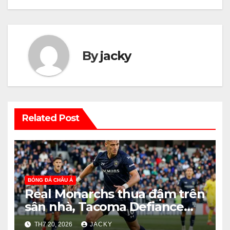
viết
By
jacky
Related Post
BÓNG ĐÁ CHÂU Á
Real Monarchs thua đậm trên
sân nhà, Tacoma Defiance
ngắt mạch thất bại bằng
TH7 20, 2026
JACKY