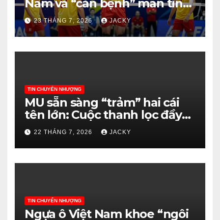
Nam và “căn bệnh” mãn tính:
10 lỗi phát bóng và bài học
23 THÁNG 7, 2026
JACKY
đắt giá từ trận thua Thái Lan
TIN CHUYỂN NHƯỢNG
MU sẵn sàng “trảm” hai cái
tên lớn: Cuộc thanh lọc đầy
khắc nghiệt dưới thời Carrick
22 THÁNG 7, 2026
JACKY
TIN CHUYỂN NHƯỢNG
Ngựa ô Việt Nam khoe “ngôi