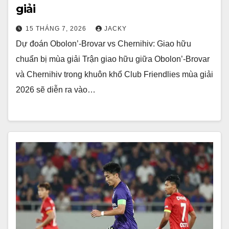
giải
15 THÁNG 7, 2026
JACKY
Dự đoán Obolon’-Brovar vs Chernihiv: Giao hữu
chuẩn bị mùa giải Trận giao hữu giữa Obolon’-Brovar
và Chernihiv trong khuôn khổ Club Friendlies mùa giải
2026 sẽ diễn ra vào…