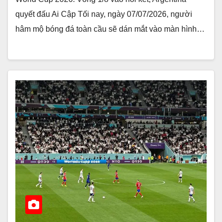
quyết đấu Ai Cập Tối nay, ngày 07/07/2026, người
hâm mộ bóng đá toàn cầu sẽ dán mắt vào màn hình…