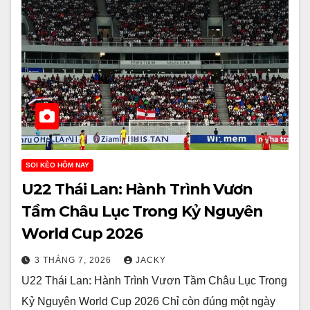
SOI KÈO HÔM NAY
U22 Thái Lan: Hành Trình Vươn
Tầm Châu Lục Trong Kỷ Nguyên
World Cup 2026
3 THÁNG 7, 2026
JACKY
U22 Thái Lan: Hành Trình Vươn Tầm Châu Lục Trong
Kỷ Nguyên World Cup 2026 Chỉ còn đúng một ngày