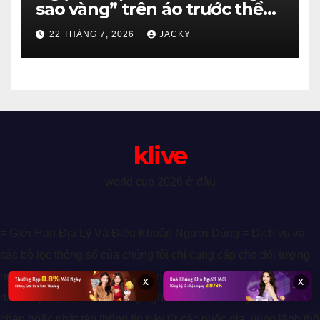
sao vàng” trên áo trước thềm
ASEAN Cup 2026
22 THÁNG 7, 2026
JACKY
klive
world cup 2026 ở đâu
= Giới Hạn Địa Lý Và Điều Khoản Người Dùng = Dịch vụ và
các bộ lọc thông số của chúng tôi chỉ cung cấp cho đối tượng
người dùng từ đủ 18 tuổi trở lên, có đầy đủ năng lực hành vi
x
x
dân sự pháp định. Hệ thống nghiêm cấm việc truy cập, sao
chép hoặc phát tán thông tin này từ các quốc gia, vùng lãnh thổ