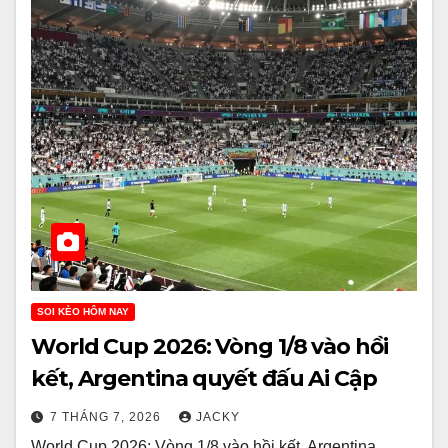
SOI KÈO HÔM NAY
World Cup 2026: Vòng 1/8 vào hồi
kết, Argentina quyết đấu Ai Cập
7 THÁNG 7, 2026
JACKY
World Cup 2026: Vòng 1/8 vào hồi kết, Argentina