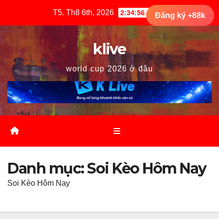
Skip
T5. Th8 6th, 2026
2:34:57 AM
Đăng ký +88k
to
content
klive
world cup 2026 ở đâu
Danh mục:
Soi Kèo Hôm Nay
Soi Kèo Hôm Nay