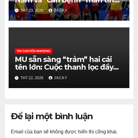
10 lỗi phát bóng và bài học
TH7 23, 2026
JACKY
đắt giá từ trận thua Thái Lan
TIN CHUYỂN NHƯỢNG
MU sẵn sàng “trảm” hai cái
tên lớn: Cuộc thanh lọc đầy
khắc nghiệt dưới thời Carrick
TH7 22, 2026
JACKY
Để lại một bình luận
Email của bạn sẽ không được hiển thị công khai.