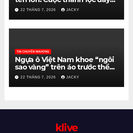
khắc nghiệt dưới thời Carrick
22 THÁNG 7, 2026
JACKY
TIN CHUYỂN NHƯỢNG
Ngựa ô Việt Nam khoe “ngôi
sao vàng” trên áo trước thềm
ASEAN Cup 2026
22 THÁNG 7, 2026
JACKY
klive