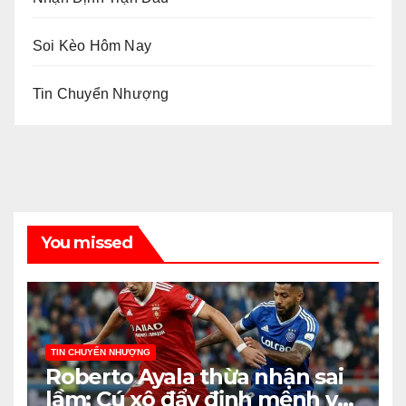
Soi Kèo Hôm Nay
Tin Chuyển Nhượng
You missed
TIN CHUYỂN NHƯỢNG
Roberto Ayala thừa nhận sai
lầm: Cú xô đẩy định mệnh và