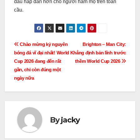
đấu hấp dẫn hơn cho người hâm mộ trên toàn
cầu.
Điều
Chào mừng kỷ nguyên
Brighton – Man City:
bóng đá vĩ đại nhất! World
Khẳng định bản lĩnh trước
hướng
Cup 2026 đang đến rất
thềm World Cup 2026
bài
gần, chỉ còn đúng một
ngày nữa
viết
By
jacky