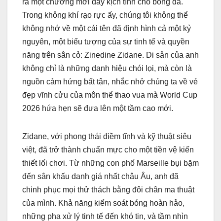
ra một chương mới đầy kịch tính cho bóng đá.
Trong không khí rạo rực ấy, chúng tôi không thể
không nhớ về một cái tên đã định hình cả một kỷ
nguyên, một biểu tượng của sự tinh tế và quyền
năng trên sân cỏ: Zinedine Zidane. Di sản của anh
không chỉ là những danh hiệu chói lọi, mà còn là
nguồn cảm hứng bất tận, nhắc nhở chúng ta về vẻ
đẹp vĩnh cửu của môn thể thao vua mà World Cup
2026 hứa hẹn sẽ đưa lên một tầm cao mới.
Zidane, với phong thái điềm tĩnh và kỹ thuật siêu
việt, đã trở thành chuẩn mực cho một tiền vệ kiến
thiết lối chơi. Từ những con phố Marseille bụi bặm
đến sân khấu danh giá nhất châu Âu, anh đã
chinh phục mọi thử thách bằng đôi chân ma thuật
của mình. Khả năng kiểm soát bóng hoàn hảo,
những pha xử lý tinh tế đến khó tin, và tầm nhìn