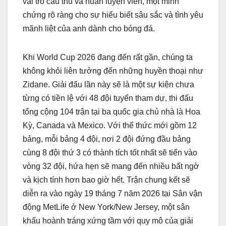
vai trò cầu thủ và huấn luyện viên, một minh
chứng rõ ràng cho sự hiểu biết sâu sắc và tình yêu
mãnh liệt của anh dành cho bóng đá.
Khi World Cup 2026 đang đến rất gần, chúng ta
không khỏi liên tưởng đến những huyền thoại như
Zidane. Giải đấu lần này sẽ là một sự kiện chưa
từng có tiền lệ với 48 đội tuyển tham dự, thi đấu
tổng cộng 104 trận tại ba quốc gia chủ nhà là Hoa
Kỳ, Canada và Mexico. Với thể thức mới gồm 12
bảng, mỗi bảng 4 đội, nơi 2 đội đứng đầu bảng
cùng 8 đội thứ 3 có thành tích tốt nhất sẽ tiến vào
vòng 32 đội, hứa hẹn sẽ mang đến nhiều bất ngờ
và kịch tính hơn bao giờ hết. Trận chung kết sẽ
diễn ra vào ngày 19 tháng 7 năm 2026 tại Sân vận
động MetLife ở New York/New Jersey, một sân
khấu hoành tráng xứng tầm với quy mô của giải