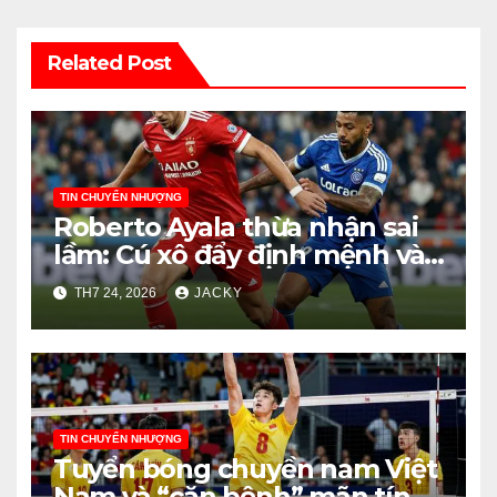
Related Post
TIN CHUYỂN NHƯỢNG
Roberto Ayala thừa nhận sai
lầm: Cú xô đẩy định mệnh và
bài học cho ban huấn luyện
TH7 24, 2026
JACKY
Argentina
TIN CHUYỂN NHƯỢNG
Tuyển bóng chuyền nam Việt
Nam và “căn bệnh” mãn tính: