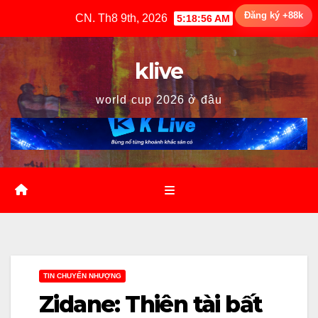
Skip
Đăng ký +88k
CN. Th8 9th, 2026
5:18:57 AM
to
content
klive
world cup 2026 ở đâu
TIN CHUYỂN NHƯỢNG
Zidane: Thiên tài bất