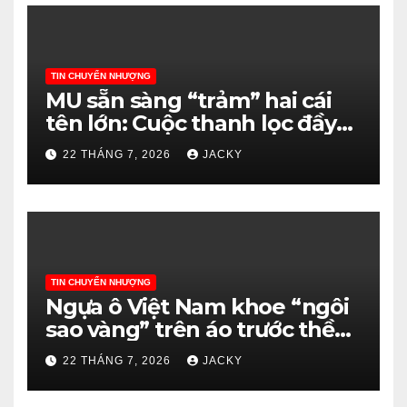
TIN CHUYỂN NHƯỢNG
MU sẵn sàng “trảm” hai cái
tên lớn: Cuộc thanh lọc đầy
khắc nghiệt dưới thời Carrick
22 THÁNG 7, 2026
JACKY
TIN CHUYỂN NHƯỢNG
Ngựa ô Việt Nam khoe “ngôi
sao vàng” trên áo trước thềm
ASEAN Cup 2026
22 THÁNG 7, 2026
JACKY