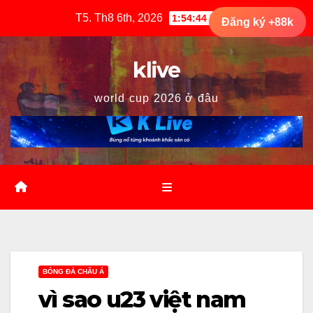
Skip
T5. Th8 6th, 2026
1:54:45 PM
Đăng ký +88k
to
content
klive
world cup 2026 ở đâu
BÓNG ĐÁ CHÂU Á
vì sao u23 việt nam