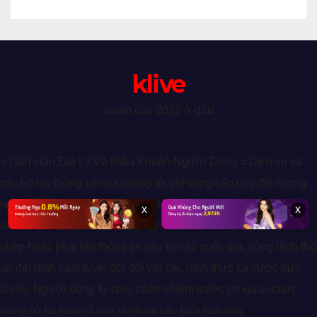
klive
world cup 2026 ở đâu
= Giới Hạn Địa Lý Và Điều Khoản Người Dùng = Dịch vụ và
các bộ lọc thông số của chúng tôi chỉ cung cấp cho đối tượng
người dùng từ đủ 18 tuổi trở lên, có đầy đủ năng lực hành vi
x
x
dân sự pháp định. Hệ thống nghiêm cấm việc truy cập, sao
chép hoặc phát tán thông tin này từ các quốc gia, vùng lãnh thổ
áp đặt lệnh cấm tuyệt đối đối với các hình thức cá cược trực
tuyến. Người dùng tự chịu trách nhiệm trước cơ quan chức
năng sở tại nếu cố tình vi phạm các giới hạn này.