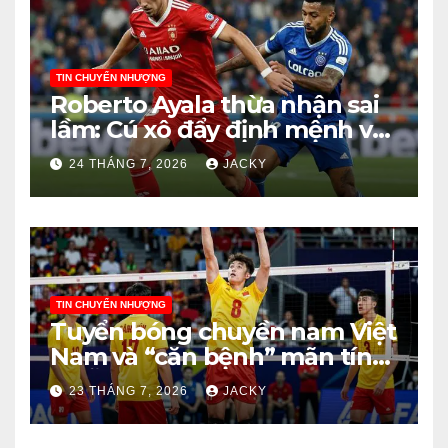
TIN CHUYỂN NHƯỢNG
Roberto Ayala thừa nhận sai
lầm: Cú xô đẩy định mệnh và
bài học cho ban huấn luyện
24 THÁNG 7, 2026
JACKY
Argentina
TIN CHUYỂN NHƯỢNG
Tuyển bóng chuyền nam Việt
Nam và “căn bệnh” mãn tính:
10 lỗi phát bóng và bài học
23 THÁNG 7, 2026
JACKY
đắt giá từ trận thua Thái Lan