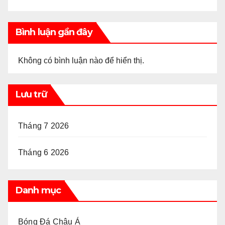
Bình luận gần đây
Không có bình luận nào để hiển thị.
Lưu trữ
Tháng 7 2026
Tháng 6 2026
Danh mục
Bóng Đá Châu Á