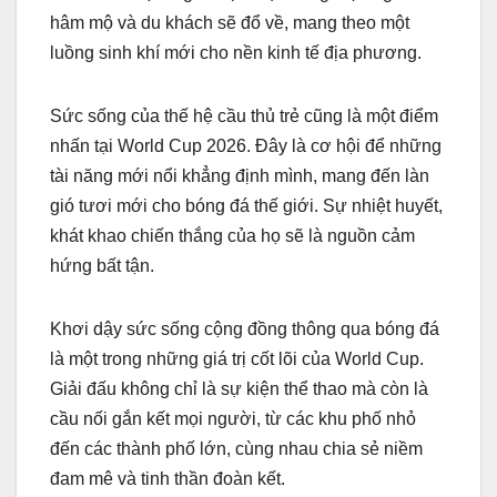
hâm mộ và du khách sẽ đổ về, mang theo một
luồng sinh khí mới cho nền kinh tế địa phương.
Sức sống của thế hệ cầu thủ trẻ cũng là một điểm
nhấn tại World Cup 2026. Đây là cơ hội để những
tài năng mới nổi khẳng định mình, mang đến làn
gió tươi mới cho bóng đá thế giới. Sự nhiệt huyết,
khát khao chiến thắng của họ sẽ là nguồn cảm
hứng bất tận.
Khơi dậy sức sống cộng đồng thông qua bóng đá
là một trong những giá trị cốt lõi của World Cup.
Giải đấu không chỉ là sự kiện thể thao mà còn là
cầu nối gắn kết mọi người, từ các khu phố nhỏ
đến các thành phố lớn, cùng nhau chia sẻ niềm
đam mê và tinh thần đoàn kết.