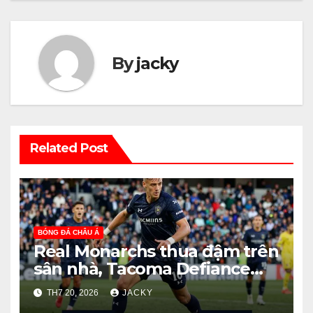
viết
By
jacky
Related Post
BÓNG ĐÁ CHÂU Á
Real Monarchs thua đậm trên
sân nhà, Tacoma Defiance
ngắt mạch thất bại bằng
TH7 20, 2026
JACKY
chiến thắng tưng bừng