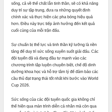
sống, cả về thể chất lẫn tinh thần, sẽ có khả năng
duy trì sự tập trung, đưa ra những quyết định
chính xác và thực hiện các pha bóng hiệu quả
hơn. Điều này trực tiếp ảnh hưởng đến kết quả
cuối cùng của mỗi trận đấu.
Sự chuẩn bị thể lực và tinh thần kỹ lưỡng là nền
tảng để duy trì sức sống xuyên suốt giải đấu. Các
đội tuyển đã và đang đầu tư mạnh vào các
chương trình tập luyện chuyên biệt, chế độ dinh
dưỡng khoa học và hỗ trợ tâm lý để đảm bảo các
cầu thủ đạt trạng thái tốt nhất khi bước vào World
Cup 2026.
Sức sống của các đội tuyển quốc gia không chỉ
thể hiện qua màn trình diễn cá nhân mà còn qua