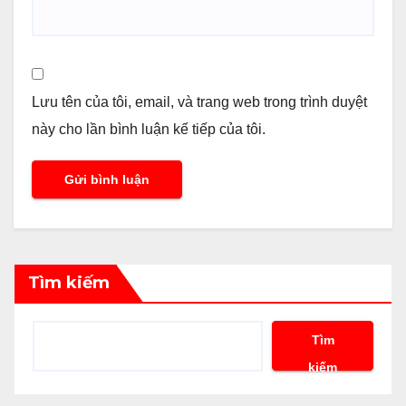
Lưu tên của tôi, email, và trang web trong trình duyệt
này cho lần bình luận kế tiếp của tôi.
Tìm kiếm
Tìm
kiếm