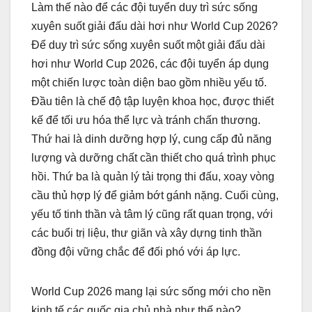
Làm thế nào để các đội tuyển duy trì sức sống
xuyên suốt giải đấu dài hơi như World Cup 2026?
Để duy trì sức sống xuyên suốt một giải đấu dài
hơi như World Cup 2026, các đội tuyển áp dụng
một chiến lược toàn diện bao gồm nhiều yếu tố.
Đầu tiên là chế độ tập luyện khoa học, được thiết
kế để tối ưu hóa thể lực và tránh chấn thương.
Thứ hai là dinh dưỡng hợp lý, cung cấp đủ năng
lượng và dưỡng chất cần thiết cho quá trình phục
hồi. Thứ ba là quản lý tải trọng thi đấu, xoay vòng
cầu thủ hợp lý để giảm bớt gánh nặng. Cuối cùng,
yếu tố tinh thần và tâm lý cũng rất quan trọng, với
các buổi trị liệu, thư giãn và xây dựng tinh thần
đồng đội vững chắc để đối phó với áp lực.
World Cup 2026 mang lại sức sống mới cho nền
kinh tế các quốc gia chủ nhà như thế nào?