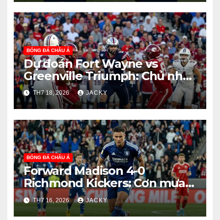
BÓNG ĐÁ CHÂU Á
Dự đoán Fort Wayne vs
Greenville Triumph: Chủ nhà
chiếm ưu thế?
TH7 18, 2026
JACKY
BÓNG ĐÁ CHÂU Á
Forward Madison 4-0
Richmond Kickers: Cơn mưa
bàn thắng tại Breese Stevens
TH7 16, 2026
JACKY
Field