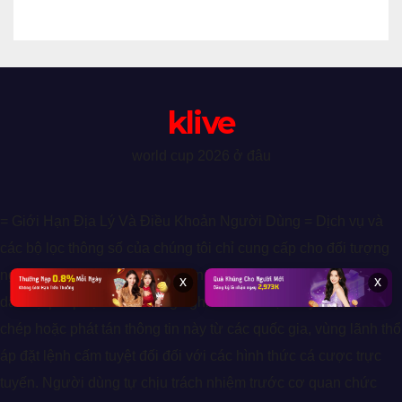
klive
world cup 2026 ở đâu
= Giới Hạn Địa Lý Và Điều Khoản Người Dùng = Dịch vụ và
các bộ lọc thông số của chúng tôi chỉ cung cấp cho đối tượng
người dùng từ đủ 18 tuổi trở lên, có đầy đủ năng lực hành vi
x
x
dân sự pháp định. Hệ thống nghiêm cấm việc truy cập, sao
chép hoặc phát tán thông tin này từ các quốc gia, vùng lãnh thổ
áp đặt lệnh cấm tuyệt đối đối với các hình thức cá cược trực
tuyến. Người dùng tự chịu trách nhiệm trước cơ quan chức