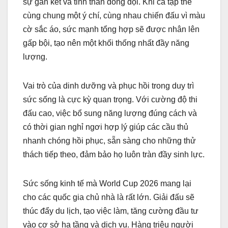
sự gắn kết và tinh thần đồng đội. Khi cả tập thể
cùng chung một ý chí, cùng nhau chiến đấu vì màu
cờ sắc áo, sức mạnh tổng hợp sẽ được nhân lên
gấp bội, tạo nên một khối thống nhất đầy năng
lượng.
Vai trò của dinh dưỡng và phục hồi trong duy trì
sức sống là cực kỳ quan trọng. Với cường độ thi
đấu cao, việc bổ sung năng lượng đúng cách và
có thời gian nghỉ ngơi hợp lý giúp các cầu thủ
nhanh chóng hồi phục, sẵn sàng cho những thử
thách tiếp theo, đảm bảo họ luôn tràn đầy sinh lực.
Sức sống kinh tế mà World Cup 2026 mang lại
cho các quốc gia chủ nhà là rất lớn. Giải đấu sẽ
thúc đẩy du lịch, tạo việc làm, tăng cường đầu tư
vào cơ sở hạ tầng và dịch vụ. Hàng triệu người