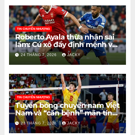
TIN CHUYỂN NHƯỢNG
Roberto Ayala thừa nhận sai
lầm: Cú xô đẩy định mệnh và
bài học cho ban huấn luyện
24 THÁNG 7, 2026
JACKY
Argentina
TIN CHUYỂN NHƯỢNG
Tuyển bóng chuyền nam Việt
Nam và “căn bệnh” mãn tính:
10 lỗi phát bóng và bài học
23 THÁNG 7, 2026
JACKY
đắt giá từ trận thua Thái Lan