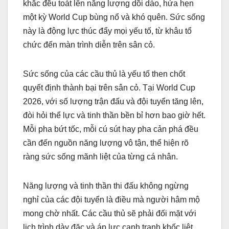
khắc đều toát lên năng lượng dồi dào, hứa hẹn
một kỳ World Cup bùng nổ và khó quên. Sức sống
này là động lực thúc đẩy mọi yếu tố, từ khâu tổ
chức đến màn trình diễn trên sân cỏ.
Sức sống của các cầu thủ là yếu tố then chốt
quyết định thành bại trên sân cỏ. Tại World Cup
2026, với số lượng trận đấu và đội tuyển tăng lên,
đòi hỏi thể lực và tinh thần bền bỉ hơn bao giờ hết.
Mỗi pha bứt tốc, mỗi cú sút hay pha cản phá đều
cần đến nguồn năng lượng vô tận, thể hiện rõ
ràng sức sống mãnh liệt của từng cá nhân.
Năng lượng và tinh thần thi đấu không ngừng
nghỉ của các đội tuyển là điều mà người hâm mộ
mong chờ nhất. Các cầu thủ sẽ phải đối mặt với
lịch trình dày đặc và áp lực cạnh tranh khốc liệt.