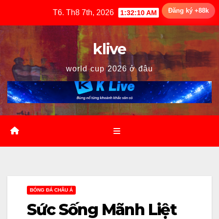
Skip
Đăng ký +88k
T6. Th8 7th, 2026
1:32:11 AM
to
content
klive
world cup 2026 ở đâu
BÓNG ĐÁ CHÂU Á
Sức Sống Mãnh Liệt