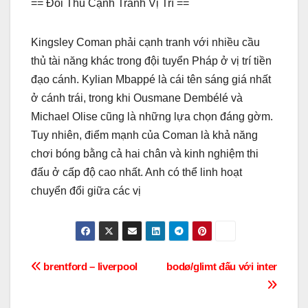
== Đối Thủ Cạnh Tranh Vị Trí ==
Kingsley Coman phải cạnh tranh với nhiều cầu
thủ tài năng khác trong đội tuyển Pháp ở vị trí tiền
đạo cánh. Kylian Mbappé là cái tên sáng giá nhất
ở cánh trái, trong khi Ousmane Dembélé và
Michael Olise cũng là những lựa chọn đáng gờm.
Tuy nhiên, điểm mạnh của Coman là khả năng
chơi bóng bằng cả hai chân và kinh nghiệm thi
đấu ở cấp độ cao nhất. Anh có thể linh hoạt
chuyển đổi giữa các vị
Điều
brentford – liverpool
bodø/glimt đấu với inter
hướng