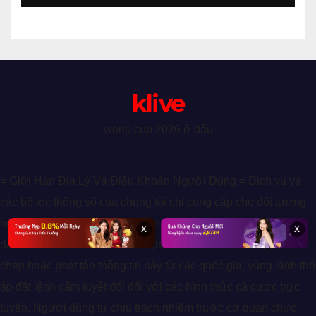
klive
world cup 2026 ở đâu
= Giới Hạn Địa Lý Và Điều Khoản Người Dùng = Dịch vụ và
các bộ lọc thông số của chúng tôi chỉ cung cấp cho đối tượng
người dùng từ đủ 18 tuổi trở lên, có đầy đủ năng lực hành vi
x
x
dân sự pháp định. Hệ thống nghiêm cấm việc truy cập, sao
chép hoặc phát tán thông tin này từ các quốc gia, vùng lãnh thổ
áp đặt lệnh cấm tuyệt đối đối với các hình thức cá cược trực
tuyến. Người dùng tự chịu trách nhiệm trước cơ quan chức