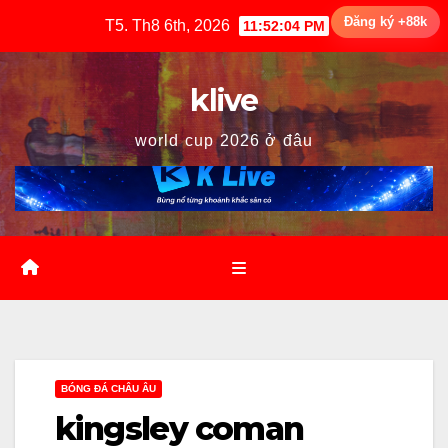
Skip
Đăng ký +88k
T5. Th8 6th, 2026
11:52:05 PM
to
content
klive
world cup 2026 ở đâu
BÓNG ĐÁ CHÂU ÂU
kingsley coman