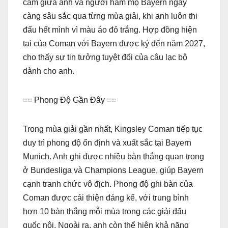
cảm giữa anh và người hâm mộ Bayern ngày
càng sâu sắc qua từng mùa giải, khi anh luôn thi
đấu hết mình vì màu áo đỏ trắng. Hợp đồng hiện
tại của Coman với Bayern được ký đến năm 2027,
cho thấy sự tin tưởng tuyệt đối của câu lạc bộ
dành cho anh.
== Phong Độ Gần Đây ==
Trong mùa giải gần nhất, Kingsley Coman tiếp tục
duy trì phong độ ổn định và xuất sắc tại Bayern
Munich. Anh ghi được nhiều bàn thắng quan trọng
ở Bundesliga và Champions League, giúp Bayern
cạnh tranh chức vô địch. Phong độ ghi bàn của
Coman được cải thiện đáng kể, với trung bình
hơn 10 bàn thắng mỗi mùa trong các giải đấu
quốc nội. Ngoài ra, anh còn thể hiện khả năng