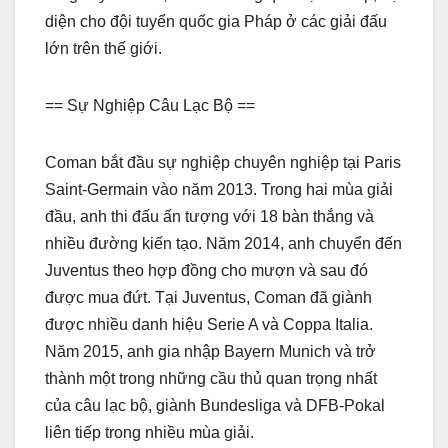
diện cho đội tuyển quốc gia Pháp ở các giải đấu
lớn trên thế giới.
== Sự Nghiệp Câu Lạc Bộ ==
Coman bắt đầu sự nghiệp chuyên nghiệp tại Paris
Saint-Germain vào năm 2013. Trong hai mùa giải
đầu, anh thi đấu ấn tượng với 18 bàn thắng và
nhiều đường kiến tạo. Năm 2014, anh chuyển đến
Juventus theo hợp đồng cho mượn và sau đó
được mua đứt. Tại Juventus, Coman đã giành
được nhiều danh hiệu Serie A và Coppa Italia.
Năm 2015, anh gia nhập Bayern Munich và trở
thành một trong những cầu thủ quan trọng nhất
của câu lạc bộ, giành Bundesliga và DFB-Pokal
liên tiếp trong nhiều mùa giải.