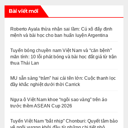
Bài viết mới
Roberto Ayala thừa nhận sai lầm: Cú xô đẩy định
mệnh và bài học cho ban huấn luyện Argentina
Tuyển bóng chuyền nam Việt Nam và “căn bệnh”
mãn tính: 10 lỗi phát bóng và bài học đắt giá từ trận
thua Thái Lan
MU sẵn sàng “trảm” hai cái tên lớn: Cuộc thanh lọc
đầy khắc nghiệt dưới thời Carrick
Ngựa ô Việt Nam khoe “ngôi sao vàng” trên áo
trước thềm ASEAN Cup 2026
Tuyển Việt Nam “bắt nhịp” Chonburi: Quyết tâm bảo
vệ ngôi vương khởi đầu từ những chi tiết nhỏ