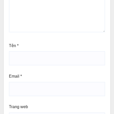
Tên
*
Email
*
Trang web