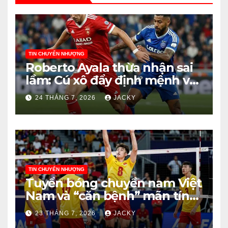
TIN CHUYỂN NHƯỢNG
Roberto Ayala thừa nhận sai
lầm: Cú xô đẩy định mệnh và
bài học cho ban huấn luyện
24 THÁNG 7, 2026
JACKY
Argentina
TIN CHUYỂN NHƯỢNG
Tuyển bóng chuyền nam Việt
Nam và “căn bệnh” mãn tính:
10 lỗi phát bóng và bài học
23 THÁNG 7, 2026
JACKY
đắt giá từ trận thua Thái Lan