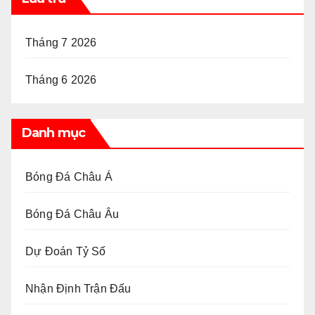
Tháng 7 2026
Tháng 6 2026
Danh mục
Bóng Đá Châu Á
Bóng Đá Châu Âu
Dự Đoán Tỷ Số
Nhận Định Trận Đấu