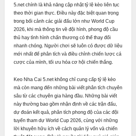
5.net chính là khả năng cập nhật tỷ lệ kèo liên tục
theo thời gian thực. Điều này đặc biệt quan trọng
trong bối cảnh các giải đấu lớn như World Cup
2026, khi mà thông tin về đội hình, phong độ cầu
thủ hay tình hình chấn thương có thể thay đổi
nhanh chóng. Người chơi sẽ luôn có được dữ liệu
mới nhất để phân tích và điều chỉnh chiến lược cá
cược của mình, tối ưu hóa cơ hội chiến thắng.
Keo Nha Cai 5.net không chỉ cung cấp tỷ lệ kèo
mà còn mang đến những bài viết phân tích chuyên
sâu từ các chuyên gia hàng đầu. Những bài viết
này thường bao gồm nhận định về các trận đấu,
dự đoán kết quả, phân tích phong độ của các đội
tuyển tham dự World Cup 2026, cùng với những
lời khuyên hữu ích về cách quản lý vốn và chiến