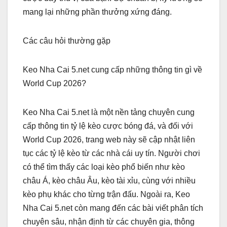
mang lại những phần thưởng xứng đáng.
Các câu hỏi thường gặp
Keo Nha Cai 5.net cung cấp những thông tin gì về
World Cup 2026?
Keo Nha Cai 5.net là một nền tảng chuyên cung
cấp thông tin tỷ lệ kèo cược bóng đá, và đối với
World Cup 2026, trang web này sẽ cập nhật liên
tục các tỷ lệ kèo từ các nhà cái uy tín. Người chơi
có thể tìm thấy các loại kèo phổ biến như kèo
châu Á, kèo châu Âu, kèo tài xỉu, cùng với nhiều
kèo phụ khác cho từng trận đấu. Ngoài ra, Keo
Nha Cai 5.net còn mang đến các bài viết phân tích
chuyên sâu, nhận định từ các chuyên gia, thông