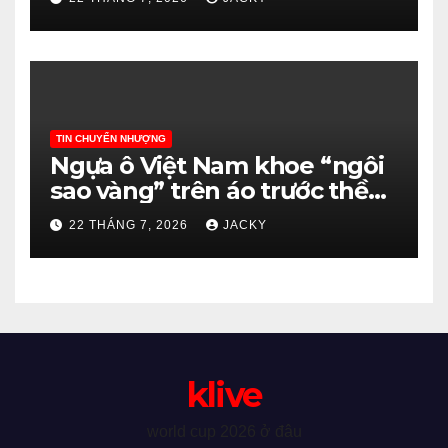
TIN CHUYỂN NHƯỢNG
Ngựa ô Việt Nam khoe “ngôi
sao vàng” trên áo trước thềm
ASEAN Cup 2026
22 THÁNG 7, 2026
JACKY
klive
world cup 2026 ở đâu