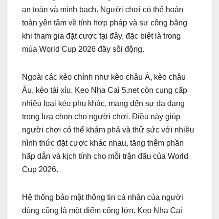
an toàn và minh bạch. Người chơi có thể hoàn
toàn yên tâm về tính hợp pháp và sự công bằng
khi tham gia đặt cược tại đây, đặc biệt là trong
mùa World Cup 2026 đầy sôi động.
Ngoài các kèo chính như kèo châu Á, kèo châu
Âu, kèo tài xỉu, Keo Nha Cai 5.net còn cung cấp
nhiều loại kèo phụ khác, mang đến sự đa dạng
trong lựa chọn cho người chơi. Điều này giúp
người chơi có thể khám phá và thử sức với nhiều
hình thức đặt cược khác nhau, tăng thêm phần
hấp dẫn và kịch tính cho mỗi trận đấu của World
Cup 2026.
Hệ thống bảo mật thông tin cá nhân của người
dùng cũng là một điểm cộng lớn. Keo Nha Cai