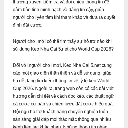
thường xuyên kiểm tra và đối chiếu thông tin để
đảm bảo tính minh bạch và đáng tin cậy, giúp
người chơi yên tâm khi tham khảo và đưa ra quyết
định đặt cược.
Người chơi mới có thể tìm thấy sự hỗ trợ nào khi
sử dụng Keo Nha Cai 5.net cho World Cup 2026?
Đối với người chơi mới, Keo Nha Cai 5.net cung
cấp một giao diện thân thiện và dễ sử dụng, giúp
họ dễ dàng tìm kiếm thông tin về tỷ lệ kèo World
Cup 2026. Ngoài ra, trang web còn có các bài viết
hướng dẫn chi tiết về cách đọc kèo, các thuật ngữ
cá cược cơ bản và chiến lược đặt cược hiệu quả.
Đội ngũ hỗ trợ khách hàng chuyên nghiệp luôn
sẵn sàng giải đáp mọi thắc mắc thông qua nhiều
kênh liên lạc khác nhau. Những thông tin phân