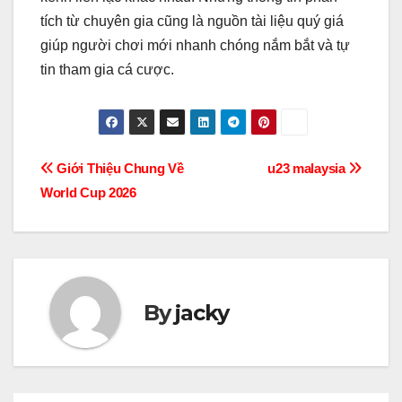
tích từ chuyên gia cũng là nguồn tài liệu quý giá
giúp người chơi mới nhanh chóng nắm bắt và tự
tin tham gia cá cược.
Điều
Giới Thiệu Chung Về
u23 malaysia
World Cup 2026
hướng
bài
viết
By
jacky