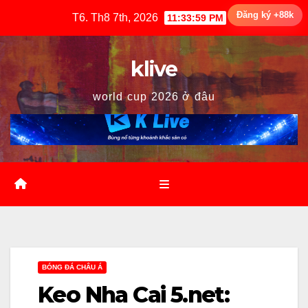
Skip
Đăng ký +88k
T6. Th8 7th, 2026
11:34:00 PM
to
content
klive
world cup 2026 ở đâu
BÓNG ĐÁ CHÂU Á
Keo Nha Cai 5.net: