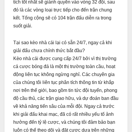
tích tốt nhất sẽ giành quyền vào vòng 32 đội, sau
đó là các vòng loại trực tiếp cho đến trận chung
kết. Tổng cộng sẽ có 104 trận đấu diễn ra trong
suốt giải.
Tại sao kèo nhà cái lại có sẵn 24/7, ngay cả khi
giải đấu chưa chính thức bắt đầu?
Kèo nhà cái được cung cấp 24/7 bởi vì thị trường
cá cược bóng đá là một thị trường toàn cầu, hoạt
động liên tục không ngừng nghỉ. Các chuyên gia
của chúng tôi liên tục phân tích thông tin từ khắp
nơi trên thế giới, bao gồm tin tức đội tuyển, phong
độ cầu thủ, các trận giao hữu, và dự đoán ban đầu
về khả năng tiến sâu của mỗi đội. Ngay cả trước
khi giải đấu khai mạc, đã có rất nhiều yếu tố ảnh
hưởng đến tỷ lệ cược, và chúng tôi đảm bảo bạn
luôn có thể theo dõi và đặt cược dựa trên những