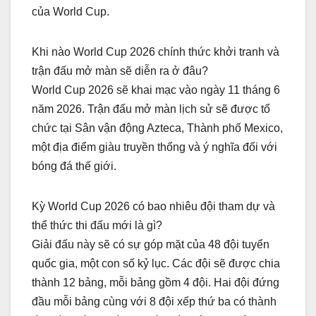
của World Cup.
Khi nào World Cup 2026 chính thức khởi tranh và
trận đấu mở màn sẽ diễn ra ở đâu?
World Cup 2026 sẽ khai mạc vào ngày 11 tháng 6
năm 2026. Trận đấu mở màn lịch sử sẽ được tổ
chức tại Sân vận động Azteca, Thành phố Mexico,
một địa điểm giàu truyền thống và ý nghĩa đối với
bóng đá thế giới.
Kỳ World Cup 2026 có bao nhiêu đội tham dự và
thể thức thi đấu mới là gì?
Giải đấu này sẽ có sự góp mặt của 48 đội tuyển
quốc gia, một con số kỷ lục. Các đội sẽ được chia
thành 12 bảng, mỗi bảng gồm 4 đội. Hai đội đứng
đầu mỗi bảng cùng với 8 đội xếp thứ ba có thành