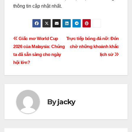
thông tin cập nhật nhất.
Điều
Giấc mơ World Cup
Trực tiếp bóng đá nữ: Đón
2026 của Malaysia: Chúng
chờ những khoảnh khắc
hướng
ta đã sẵn sàng cho ngày
lịch sử
bài
hội lớn?
viết
By
jacky