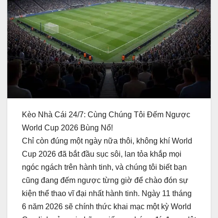
Kèo Nhà Cái 24/7: Cùng Chúng Tôi Đếm Ngược
World Cup 2026 Bùng Nổ!
Chỉ còn đúng một ngày nữa thôi, không khí World
Cup 2026 đã bắt đầu sục sôi, lan tỏa khắp mọi
ngóc ngách trên hành tinh, và chúng tôi biết bạn
cũng đang đếm ngược từng giờ để chào đón sự
kiện thể thao vĩ đại nhất hành tinh. Ngày 11 tháng
6 năm 2026 sẽ chính thức khai mạc một kỳ World