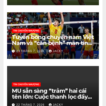
Argentina
TIN CHUYỂN NHƯỢNG
Tuyển bóng chuyền nam Việt
Nam và “căn bệnh” mãn tính:
10 lỗi phát bóng và bài học
23 THÁNG 7, 2026
JACKY
đắt giá từ trận thua Thái Lan
TIN CHUYỂN NHƯỢNG
MU sẵn sàng “trảm” hai cái
tên lớn: Cuộc thanh lọc đầy
khắc nghiệt dưới thời Carrick
22 THÁNG 7, 2026
JACKY