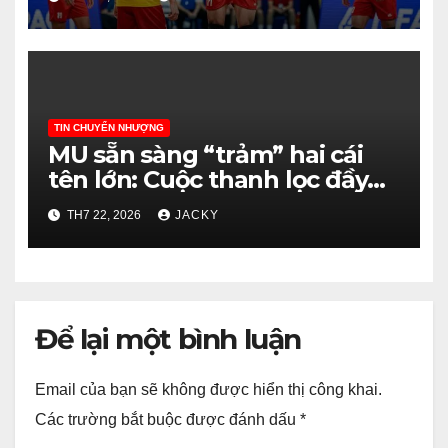
đắt giá từ trận thua Thái Lan
TIN CHUYỂN NHƯỢNG
MU sẵn sàng “trảm” hai cái
tên lớn: Cuộc thanh lọc đầy
khắc nghiệt dưới thời Carrick
TH7 22, 2026
JACKY
Để lại một bình luận
Email của bạn sẽ không được hiển thị công khai.
Các trường bắt buộc được đánh dấu
*