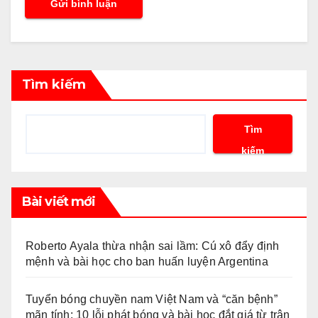
Tìm kiếm
Tìm
kiếm
Bài viết mới
Roberto Ayala thừa nhận sai lầm: Cú xô đẩy định
mệnh và bài học cho ban huấn luyện Argentina
Tuyển bóng chuyền nam Việt Nam và “căn bệnh”
mãn tính: 10 lỗi phát bóng và bài học đắt giá từ trận