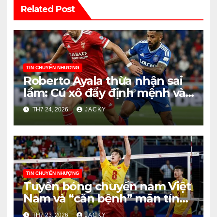
Related Post
TIN CHUYỂN NHƯỢNG
Roberto Ayala thừa nhận sai
lầm: Cú xô đẩy định mệnh và
bài học cho ban huấn luyện
TH7 24, 2026
JACKY
Argentina
TIN CHUYỂN NHƯỢNG
Tuyển bóng chuyền nam Việt
Nam và “căn bệnh” mãn tính:
10 lỗi phát bóng và bài học
TH7 23, 2026
JACKY