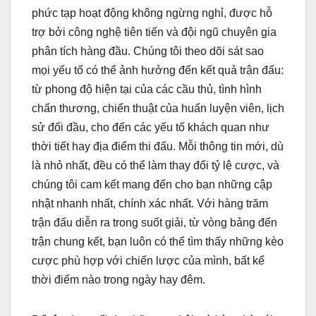
phức tạp hoạt động không ngừng nghỉ, được hỗ
trợ bởi công nghệ tiên tiến và đội ngũ chuyên gia
phân tích hàng đầu. Chúng tôi theo dõi sát sao
mọi yếu tố có thể ảnh hưởng đến kết quả trận đấu:
từ phong độ hiện tại của các cầu thủ, tình hình
chấn thương, chiến thuật của huấn luyện viên, lịch
sử đối đầu, cho đến các yếu tố khách quan như
thời tiết hay địa điểm thi đấu. Mỗi thông tin mới, dù
là nhỏ nhất, đều có thể làm thay đổi tỷ lệ cược, và
chúng tôi cam kết mang đến cho bạn những cập
nhật nhanh nhất, chính xác nhất. Với hàng trăm
trận đấu diễn ra trong suốt giải, từ vòng bảng đến
trận chung kết, bạn luôn có thể tìm thấy những kèo
cược phù hợp với chiến lược của mình, bất kể
thời điểm nào trong ngày hay đêm.